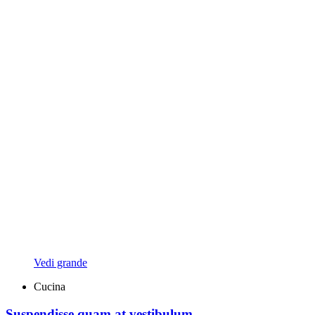
Vedi grande
Cucina
Suspendisse quam at vestibulum