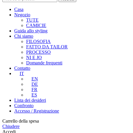
Casa
Negozio
TUTE
CAMICIE
Guida allo styling
Chi siamo
FILOSOFIA
FATTO DA TAILOR
PROCESSO
NI E JO
Domande frequenti
Contatto
IT
EN
DE
FR
ES
Lista dei desideri
Confronto
Accesso / Registrazione
Carrello della spesa
Chiudere
Accedi