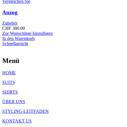
Vergleichen Sie
Anzug
Zubehör
CHF
300.00
Zur Wunschliste hinzufügen
In den Warenkorb
Schnellansicht
Menü
HOME
SUITS
SHIRTS
ÜBER UNS
STYLING-LEITFADEN
KONTAKT US