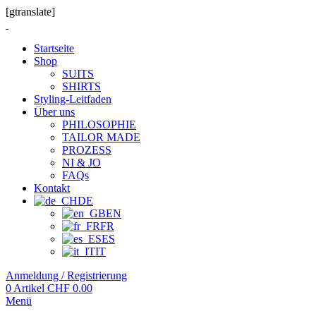
[gtranslate]
Startseite
Shop
SUITS
SHIRTS
Styling-Leitfaden
Über uns
PHILOSOPHIE
TAILOR MADE
PROZESS
NI & JO
FAQs
Kontakt
DE
EN
FR
ES
IT
Anmeldung / Registrierung
0
Artikel
CHF
0.00
Menü